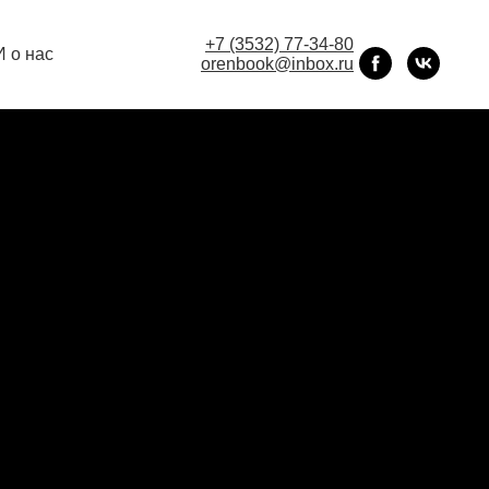
+7 (3532) 77-34-80
 о нас
orenbook@inbox.ru