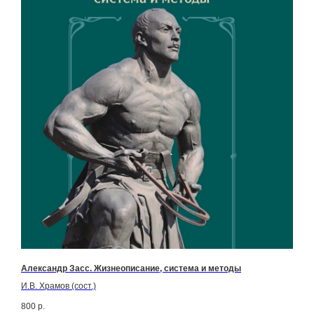
Александр Засс. Жизнеописание, система и методы
И.В. Храмов (сост.)
800
р.