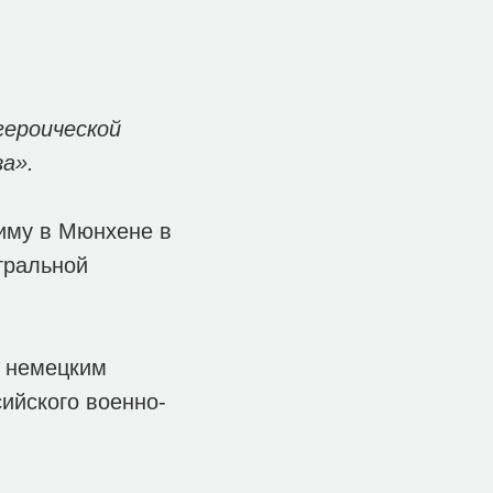
героической
а».
иму в Мюнхене в
тральной
с немецким
ийского военно-