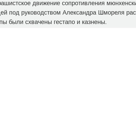
фашистское движение сопротивления мюнхенски
дей под руководством Александра Шмореля ра
пы были схвачены гестапо и казнены.
ялась акция дарения — Елене Анатольевне Вол
 для взрослых", были переданы более 60 экзе
ополнят фонды библиотек Централизованной би
РАТУРА
ИНФОРМАЦИЯ