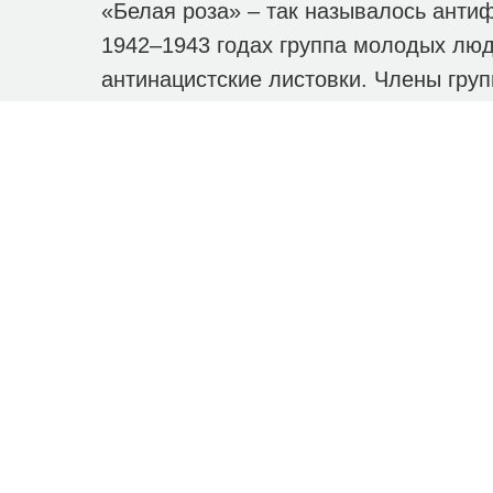
«Белая роза» – так называлось анти
1942–1943 годах группа молодых лю
антинацистские листовки. Члены груп
В рамках проведения выставки состо
директору ГБУК г. Севастополя "ЦБС
прекрасно изданных книг, которые п
системы для взрослых.
ЛИТЕ