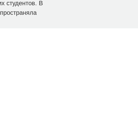
х студентов. В
спространяла
ковой,
мпляров
блиотечной
КОНТАКТЫ