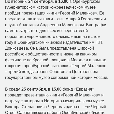
Во вторник,
24 сентября, в 16.00
в Оренбургском
губернаторском историко-краеведческом музее
пройдет презентация книги «Георгий Маленков». Ее
представят авторы книги – сын Андрей Георгиевич и
внучка Анастасия Андреевна Маленковы. Биография
самого закрытого для всех исследователей
персонажа «кремлевского олимпа» вышла в этом
году в Оренбургском книжном издательстве им. Г.П.
Донковцева. Она была представлена широкой
российской общественности в июне на книжном
фестивале на Красной площади в Москве и в рамках
открытия оренбургской выставки «Георгий Маленков
– третий вождь страны Советов» в Центральном
государственном музее современной истории России.
В среду,
25 сентября, в 15.00
фонд «Евразия»
проведет презентацию книги «Георгий Маленков» и
встречу с автором в Историко-мемориальном музее
Виктора Степановича Черномырдина в селе Черный
Отрог Саракташского района Оренбургской области.