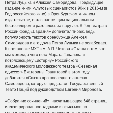
Петра Луцыка и Алексея Саморядова. Предыдущее
издание книги культовых сценаристов 90-х в 2016-м (в
Год российского кино) в Оренбургском книжном
издательстве, стало настоящим национальным
бестселлером и разошлось за пару лет. В Год театра в
России фонд «Евразия» допечатал тираж, ведь
популярность текстов оренбуржца Алексея
Саморядова и его друга Петра Луцыка не ослабевает.
К постановке МХТ им. А.П. Чехова «Сказка о том, что
мы можем, а чего нет» Марата Гацалова и
потрясающему «истерну» Российского
академического молодежного театра «Северная
одиссея» Екатерины Гранитовой в этом году
добавится «Сказка про последнего ангела»
Саморядова, которую представит Государственный
Театр Наций под руководством Евгения Миронова.
«Собрание сочинений», насчитывающее 648 страниц,
иллюстрированное кадрами из фильмов по
сценариям знаменитого творческого тандема,